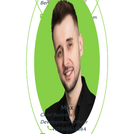
Benelux
+32480205199
thomas.simono@sigli.com
Max
Chief Business
Development Officer
+37060522384