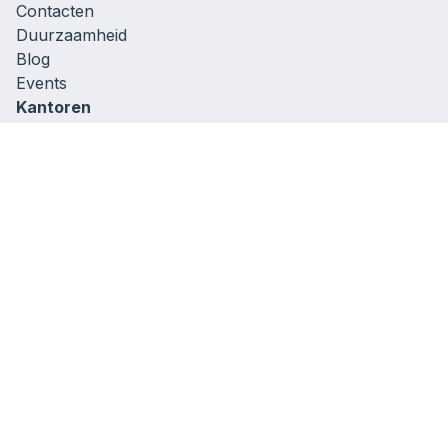
Contacten
Duurzaamheid
Blog
Events
Kantoren
Sigli, Litouwen
306257613
A. Goštauto g. 40,
LT-01112 Vilnius, Litouwen
+37060522384
Sigli België,
Sint-Pietersvliet 7,
2000 Antwerpen, België
+32480205199
Sigli UK