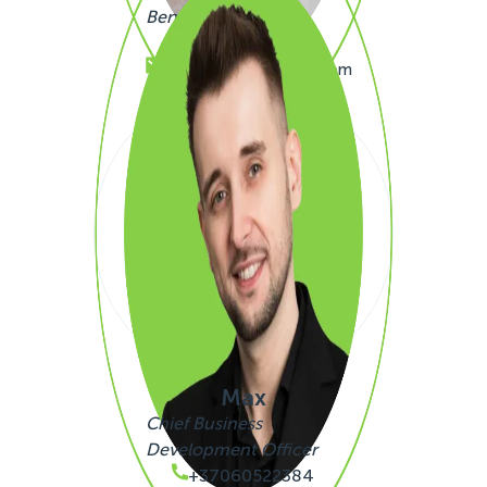
Benelux
+32480205199
thomas.simono@sigli.com
Max
Chief Business
Development Officer
+37060522384