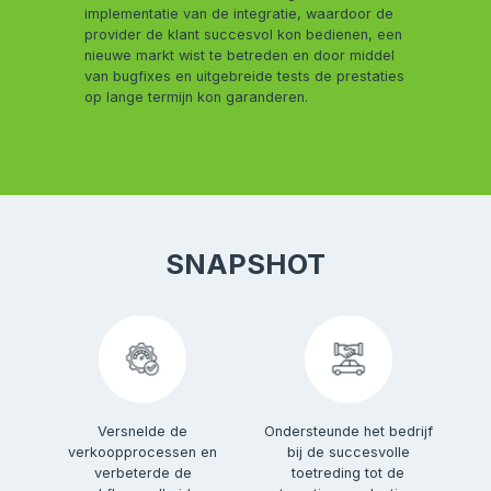
implementatie van de integratie, waardoor de
provider de klant succesvol kon bedienen, een
nieuwe markt wist te betreden en door middel
van bugfixes en uitgebreide tests de prestaties
op lange termijn kon garanderen.
SNAPSHOT
Versnelde de
Ondersteunde het bedrijf
verkoopprocessen en
bij de succesvolle
verbeterde de
toetreding tot de